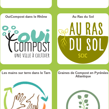
OuiCompost dans le Rhône
Au Ras du Sol
Les mains sur terre dans le Tarn
Graines de Compost en Pyrénées
Atlantique