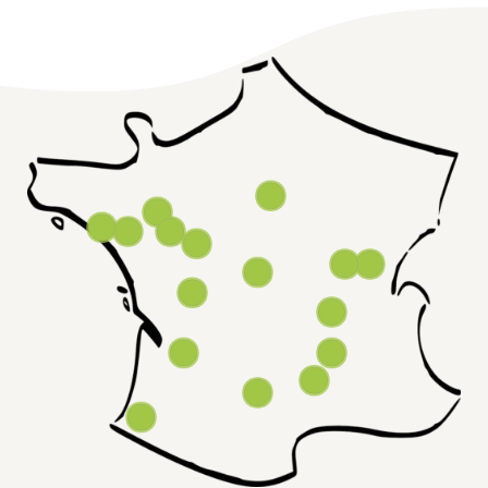
DM COMPOST
LES PIEDS SUR TERRE
OLYGEO
TERRA COMPOST
ENVIE 2E
COMPOST & CO
ALFACY
TRIVIAL'COMPOS
ASPI CBS
COMPOST & CO
OUICOMPOST
AU RAS DU SOL
ROVALTERRE
HUILETIC
LES MAINS SUR TERRE
GRAINES DE COMPOST