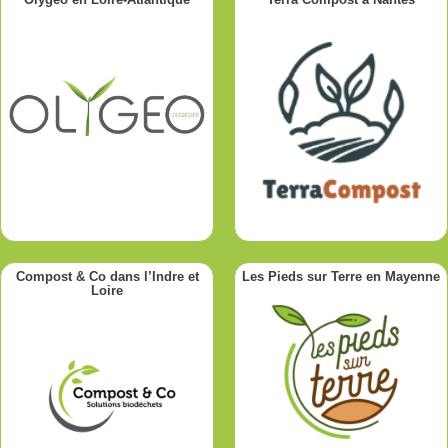
Compost & Co dans l’Indre et
Les Pieds sur Terre en Mayenne
Loire