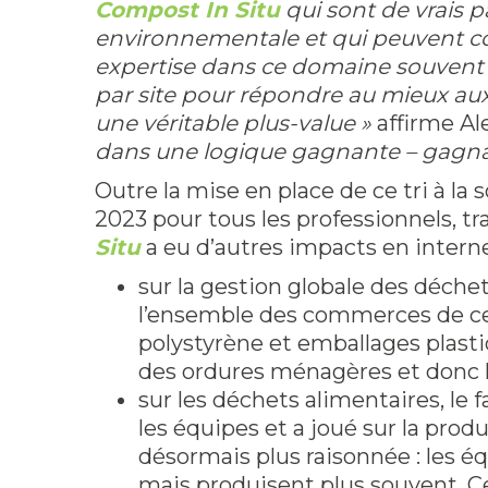
Compost In Situ
qui sont de vrais 
environnementale et qui peuvent cons
expertise dans ce domaine souvent p
par site pour répondre au mieux aux
une véritable plus-value »
affirme A
dans une logique gagnante – gagnant
Outre la mise en place de ce tri à la
2023 pour tous les professionnels, tr
Situ
a eu d’autres impacts en interne
sur la gestion globale des déchet
l’ensemble des commerces de ce
polystyrène et emballages plast
des ordures ménagères et donc l
sur les déchets alimentaires, le f
les équipes et a joué sur la produ
désormais plus raisonnée : les é
mais produisent plus souvent. C