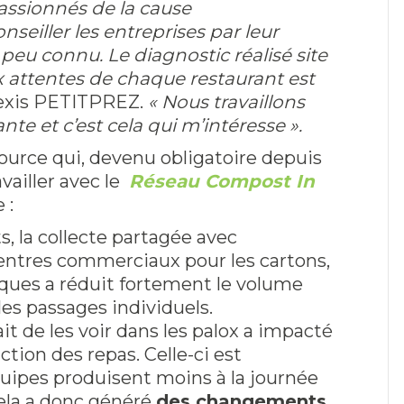
passionnés de la cause
eiller les entreprises par leur
eu connu. Le diagnostic réalisé site
 attentes de chaque restaurant est
lexis PETITPREZ.
« Nous travaillons
e et c’est cela qui m’intéresse ».
 source qui, devenu obligatoire depuis
availler avec le
Réseau Compost In
 :
s, la collecte partagée avec
ntres commerciaux pour les cartons,
iques a réduit fortement le volume
es passages individuels.
ait de les voir dans les palox a impacté
ction des repas. Celle-ci est
quipes produisent moins à la journée
ela a donc généré
des changements