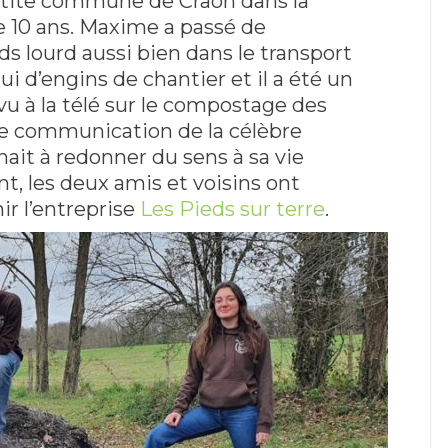
etite commune de Craon dans la
e 10 ans. Maxime a passé de
s lourd aussi bien dans le transport
i d’engins de chantier et il a été un
 vu à la télé sur le compostage des
de communication de la célèbre
ait à redonner du sens à sa vie
t, les deux amis et voisins ont
nir l’entreprise
Les Pieds sur terre
.